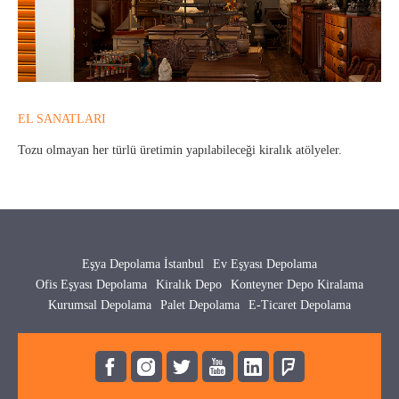
EL SANATLARI
Tozu olmayan her türlü üretimin yapılabileceği kiralık atölyeler.
Eşya Depolama İstanbul
Ev Eşyası Depolama
Ofis Eşyası Depolama
Kiralık Depo
Konteyner Depo Kiralama
Kurumsal Depolama
Palet Depolama
E-Ticaret Depolama