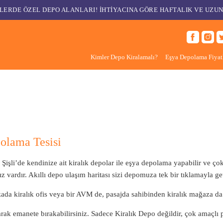
ÜLERDE ÖZEL DEPO ALANLARI! İHTİYACINA GÖRE HAFTALIK VE UZ
Kimler Depo Kiralamalı?
Eşya Depolama Fiyatl
olama Tesisi
Şişli’de kendinize ait kiralık depolar ile eşya depolama yapabilir ve çok
 vardır. Akıllı depo ulaşım haritası sizi depomuza tek bir tıklamayla geti
da kiralık ofis veya bir AVM de, pasajda sahibinden kiralık mağaza da h
arak emanete bırakabilirsiniz. Sadece Kiralık Depo değildir, çok amaçlı 