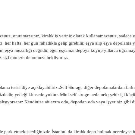
z, oturamazsınız, kiralık iş yeriniz olarak kullanamazsınız, sadece eşy
her hafta, her gün rahatlıkla gelip girebilir, eşya alıp eşya depolama y
dur, eşya mezarlığı değildir, eğer eşyanızı depoya koyup yıllarca uğram
ız sizi modern depomuza bekliyoruz.
ama tesisi diye açıklayabiliriz..Self Storage diğer depolamalardan farkı
izdedir, yedeği kimsede yoktur. Mini self stroge nedemek; şehir içi küçü
lışıyorsanız Kendinize ait extra oda, depodan oda veya işyeriniz gibi dü
e park etmek istediğinizde İstanbul da kiralık depo bulmak neredeyse i