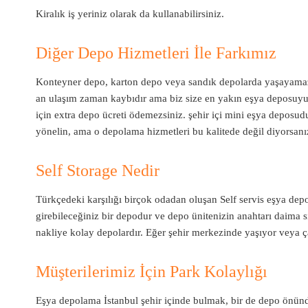
Kiralık iş yeriniz olarak da kullanabilirsiniz.
Diğer Depo Hizmetleri İle Farkımız
Konteyner depo, karton depo veya sandık depolarda yaşayamazsını
an ulaşım zaman kaybıdır ama biz size en yakın eşya deposuyuz. 
için extra depo ücreti ödemezsiniz. şehir içi mini eşya deposu
yönelin, ama o depolama hizmetleri bu kalitede değil diyorsan
Self Storage Nedir
Türkçedeki karşılığı birçok odadan oluşan Self servis eşya depol
girebileceğiniz bir depodur ve depo ünitenizin anahtarı daima s
nakliye kolay depolardır. Eğer şehir merkezinde yaşıyor veya ça
Müşterilerimiz İçin Park Kolaylığı
Eşya depolama İstanbul şehir içinde bulmak, bir de depo önünd