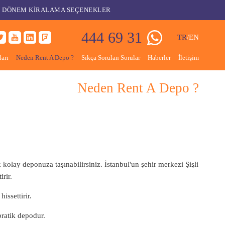
UN DÖNEM KİRALAMA SEÇENEKLER
444 69 31
TR
EN
arı
Neden Rent A Depo ?
Sıkça Sorulan Sorular
Haberler
İletişim
Neden Rent A Depo ?
Ana Sayfa
Neden Rent A Depo ?
 kolay deponuza taşınabilirsiniz. İstanbul'un şehir merkezi Şişli
rir.
issettirir.
pratik depodur.